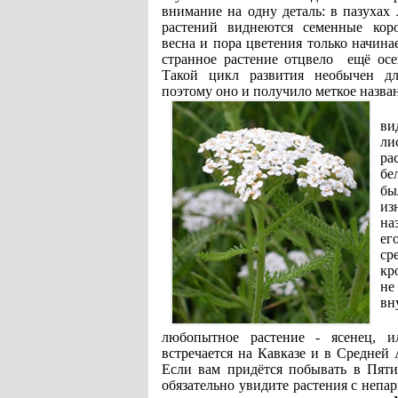
внимание на одну деталь: в пазухах 
растений виднеются семенные коро
весна и пора цветения только начинае
странное растение отцвело ещё осе
Такой цикл развития необычен дл
поэтому оно и получило меткое назва
в
ли
ра
бе
б
из
на
ег
с
кр
не
вн
любопытное растение - ясенец, и
встречается на Кавказе и в Средней 
Если вам придётся побывать в Пяти
обязательно увидите растения с непа