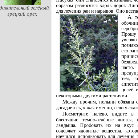
образом разносятся вдоль дорог. Ли
дивительный зелёный
для лечения ран и нарывов. Оно всегд
грецкий орех
А теперь обратите внимание на высокое растение у
обочин
серебр
Прошу 
уверяю
познако
его зап
причис
безвред
часто
предуп
тем, г
аппети
целей 
некоторыми другими растениями.
Между прочим, полыни обязана своим названием одна из марок вина. Вы без труда
догадаетесь, какая именно, если я ска
Посмотрите налево, видите в стороне от дороги
блестящие темно-зелёные листья,
ландыша. Пробовать их на вкус 
содержат ядовитые вещества, котор
научился использовать для лечения 