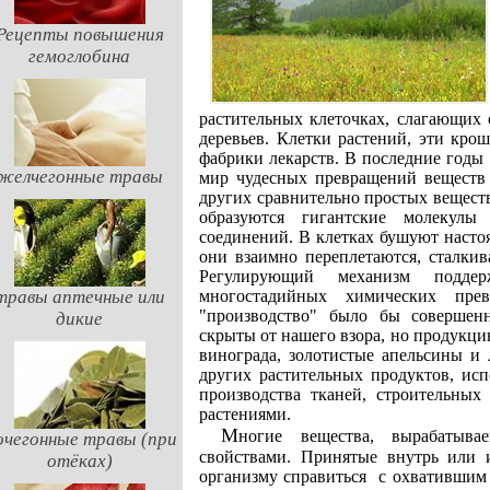
Рецепты повышения
гемоглобина
растительных клеточках, слагающих с
деревьев. Клетки растений, эти кро
фабрики лекарств. В последние годы
желчегонные травы
мир чудесных превращений веществ 
других сравнительно простых веществ
образуются гигантские молекулы
соединений. В клетках бушуют наст
они взаимно переплетаются, сталкив
Регулирующий механизм поддер
травы аптечные или
многостадийных химических пре
"производство" было бы совершен
дикие
скрыты от нашего взора, но продукц
винограда, золотистые апельсины и
других растительных продуктов, исп
производства тканей, строительных 
растениями.
Многие вещества, вырабатываемые клетками растений, обладают целебными
очегонные травы (при
свойствами. Принятые внутрь или 
отёках)
организму справиться с охватившим 