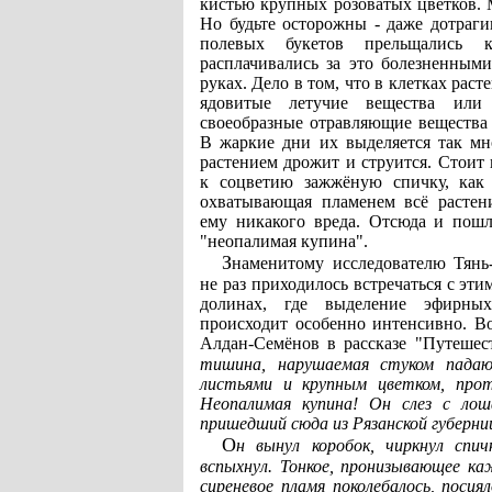
кистью крупных розоватых цветков.
Но будьте осторожны - даже дотраги
полевых букетов прельщались 
расплачивались за это болезненным
руках. Дело в том, что в клетках ра
ядовитые летучие вещества или
своеобразные отравляющие вещества 
В жаркие дни их выделяется так мно
растением дрожит и струится. Стоит 
к соцветию зажжёную спичку, как 
охватывающая пламенем всё растен
ему никакого вреда. Отсюда и пошл
"неопалимая купина".
Знаменитому исследователю Тянь-Шаня П.П.Семёнову
не раз приходилось встречаться с эт
долинах, где выделение эфирны
происходит особенно интенсивно. Во
Алдан-Семёнов в рассказе "Путешес
тишина, нарушаемая стуком падаю
листьями и крупным цветком, про
Неопалимая купина! Он слез с лош
пришедший сюда из Рязанской губерни
Он вынул коробок, чиркнул спичку, поднёс к неопалимой купине. Весь куст сразу
вспыхнул. Тонкое, пронизывающее к
сиреневое пламя поколебалось, посия