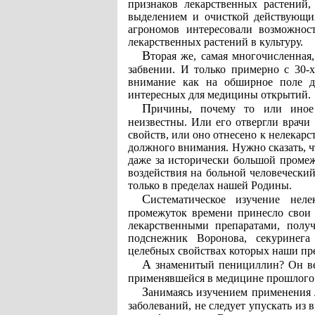
признаков лекарственных растений,
выделением и очисткой действующих
агрономов интересовали возможнос
лекарственных растений в культуру.
Вторая же, самая многочисленная, группа растений до поры до времени оставалась в
забвении. И только примерно с 30-
внимание как на обширное поле д
интересных для медицины открытий.
Причины, почему то или иное растение относят к нелекарственным, зачастую
неизвестны. Или его отвергли врачи
свойств, или оно отнесено к нелекарс
должного внимания. Нужно сказать, чт
даже за исторически большой промеж
воздействия на больной человечески
только в пределах нашей Родины.
Систематическое изучение нелекарственной флоры за сравнительно небольшой
промежуток времени принесло свои
лекарственными препаратами, получ
подснежник Воронова, секуринега
целебных свойствах которых наши пре
А знаменитый пенициллин? Он ведь тоже получен из растения - зелёной плесени, не
применявшейся в медицине прошлого
Занимаясь изучением применения лекарственных растений для лечения разнообразных
заболеваний, не следует упускать из