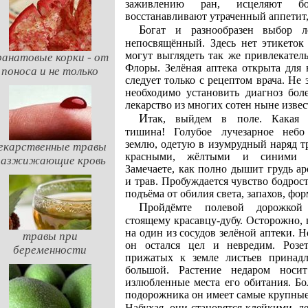
заживлению ран, исцеляют бол
восстанавливают утраченный аппетит,
Богат и разнообразен выбор лекарств в зелёной аптеке, но будь осторожен,
непосвящённый. Здесь нет этикеток
могут выглядеть так же привлекател
ранатовые корки - от
Флоры. Зелёная аптека открыта для 
поноса и не только
следует только с рецептом врача. Не 
необходимо установить диагноз бол
лекарство из многих сотен ныне изве
Итак, выйдем в поле. Какая удивительная
тишина! Голубое лучезарное небо
землю, одетую в изумрудный наряд т
екарственные травы
красными, жёлтыми и синими с
разжижающие кровь
Замечаете, как полно дышит грудь а
и трав. Пробуждается чувство бодрос
подъёма от обилия света, запахов, фор
Пройдёмте полевой дорожкой к одиноко
стоящему красавцу-дубу. Осторожно,
на один из сосудов зелёной аптеки. Н
травы при
он остался цел и невредим. Розе
беременности
прижатых к земле листьев принад
большой. Растение недаром носи
излюбленные места его обитания. Бо
подорожника он имеет самые крупные
Набухая, они становятся клейкими, л