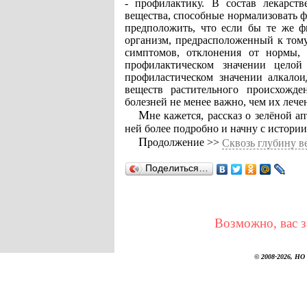
- профилактику. В состав лекарст
вещества, способные нормализовать 
предположить, что если бы те же ф
организм, предрасположенный к том
симптомов, отклонения от нормы,
профилактическом значении целой
профиластическом значении алкалои
веществ растительного происхожд
болезней не менее важно, чем их лече
Мне кажется, рассказ о зелёной аптеке заинтересовал вас. В таком случае я расскажу о
ней более подробно и начну с истории
Продолжение >>
Сквозь глубину в
Поделиться…
Возможно, вас з
© 2008-2026, НО