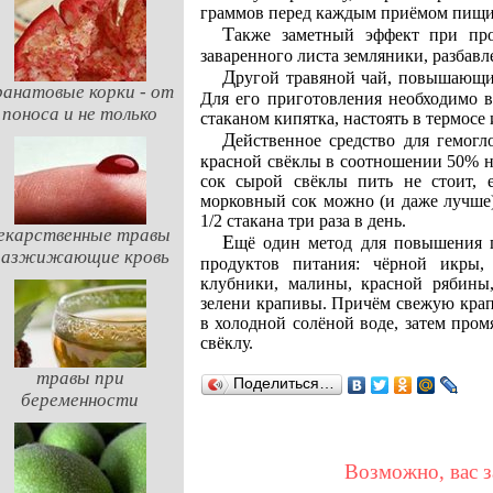
граммов перед каждым приёмом пищи 
Также заметный эффект при проблемах с анемией даёт употребление вместо чая
заваренного листа земляники, разбав
Другой травяной чай, повышающий гемоглобин, состоит из сухих плодов шиповника.
ранатовые корки - от
Для его приготовления необходимо 
поноса и не только
стаканом кипятка, настоять в термосе 
Действенное средство для гемоглобина - употребление смеси сока моркови и сырой
красной свёклы в соотношении 50% н
сок сырой свёклы пить не стоит, 
морковный сок можно (и даже лучше)
1/2 стакана три раза в день.
екарственные травы
Ещё один метод для повышения гемоглобина крови - использование специфических
разжижающие кровь
продуктов питания: чёрной икры,
клубники, малины, красной рябины
зелени крапивы. Причём свежую крап
в холодной солёной воде, затем пром
свёклу.
травы при
Поделиться…
беременности
Возможно, вас з