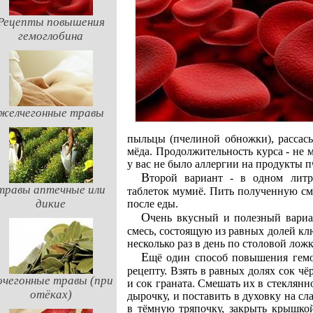
Рецепты повышения
гемоглобина
желчегонные травы
пыльцы (пчелиной обножки), рассасы
мёда. Продолжительность курса - не 
у вас не было аллергии на продукты п
Второй вариант - в одном литре натурального виноградного сока растворить 20
травы аптечные или
таблеток мумиё. Пить полученную смес
дикие
после еды.
Очень вкусный и полезный вариант средства повышения гемоглобина - приготовить
смесь, состоящую из равных долей клю
несколько раз в день по столовой лож
Ещё один способ повышения гемоглобина - приготовить смесь соков по следующему
рецепту. Взять в равных долях сок чё
очегонные травы (при
и сок граната. Смешать их в стеклянн
отёках)
дырочку, и поставить в духовку на сл
в тёмную тряпочку, закрыть крышко