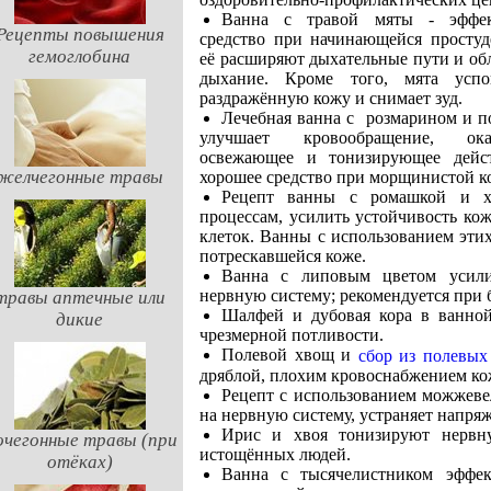
Ванна с травой мяты - эффек
Рецепты повышения
средство при начинающейся простуд
гемоглобина
её расширяют дыхательные пути и об
дыхание. Кроме того, мята успо
раздражённую кожу и снимает зуд.
Лечебная ванна с розмарином и 
улучшает кровообращение, ока
освежающее и тонизирующее дейс
желчегонные травы
хорошее средство при морщинистой к
Рецепт ванны с ромашкой и х
процессам, усилить устойчивость ко
клеток. Ванны с использованием эти
потрескавшейся коже.
Ванна с липовым цветом усилив
нервную систему; рекомендуется при 
травы аптечные или
Шалфей и дубовая кора в ванно
дикие
чрезмерной потливости.
Полевой хвощ и
сбор из полевых
дряблой, плохим кровоснабжением ко
Рецепт с использованием можжеве
на нервную систему, устраняет напря
Ирис и хвоя тонизируют нервн
очегонные травы (при
истощённых людей.
отёках)
Ванна с тысячелистником эффек