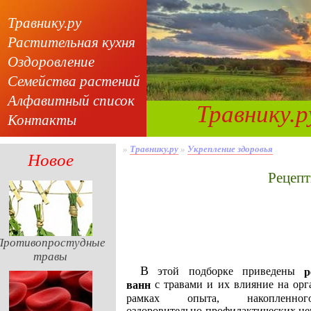
Травнику.ру
Растительная кухня
Оздоровление
Семейства растений
Алфавитный список
Травнику.р
Контакты
»
Травнику.ру
»
Укрепление здоровья
Новое
рецеп
Противопростудные
травы
В этой подборке приведены
р
с травами и их влияние на орг
ванн
рамках опыта, накопленн
оздоровительно-профилактических це