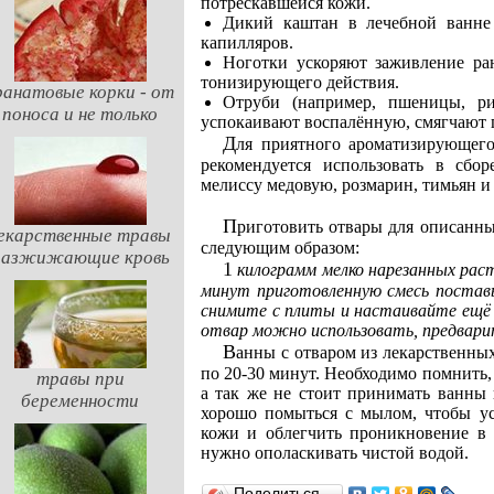
потрескавшейся кожи.
Дикий каштан в лечебной ванне
капилляров.
Ноготки ускоряют заживление ра
тонизирующего действия.
ранатовые корки - от
Отруби (например, пшеницы, ри
поноса и не только
успокаивают воспалённую, смягчают г
Для приятного ароматизирующе
рекомендуется использовать в сбор
мелиссу медовую, розмарин, тимьян 
Приготовить отвары для описанных выше рецептов ванн в домашних условиях можно
екарственные травы
следующим образом:
разжижающие кровь
1 килограмм мелко нарезанных растений залейте 3-4 литрами холодной воды, через 5-10
минут приготовленную смесь постав
снимите с плиты и настаивайте ещё 
отвар можно использовать, предвари
Ванны с отваром из лекарственных трав рекомендуется принимать ванны еженедельно,
по 20-30 минут. Необходимо помнить, 
травы при
а так же не стоит принимать ванны
беременности
хорошо помыться с мылом, чтобы у
кожи и облегчить проникновение в 
нужно ополаскивать чистой водой.
Поделиться…