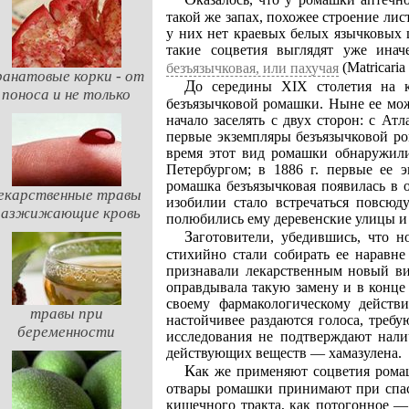
такой же запах, похожее строение лис
у них нет краевых белых язычковых 
такие соцветия выглядят уже ина
(Matricaria 
безъязычковая, или пахучая
ранатовые корки - от
До середины XIX столетия на континенте Евразии не было ни одного растения
поноса и не только
безъязычковой ромашки. Ныне ее мож
начало заселять с двух сторон: с Ат
первые экземпляры безъязычковой р
время этот вид ромашки обнаружили
Петербургом; в 1886 г. первые ее 
ромашка безъязычковая появилась в 
екарственные травы
изобилии стало встречаться повсюд
разжижающие кровь
полюбились ему деревенские улицы и 
Заготовители, убедившись, что новая ромашка имеет одинаковый с аптечной запах,
стихийно стали собирать ее наравне
признавали лекарственным новый ви
оправдывала такую замену и в конц
своему фармакологическому действ
травы при
настойчивее раздаются голоса, треб
беременности
исследования не подтверждают нали
действующих веществ — хамазулена.
Как же применяют соцветия ромашки аптечной и безъязычковой в медицине? Внутрь
отвары ромашки принимают при спас
кишечного тракта, как потогонное — 