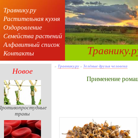
Травнику.ру
Растительная кухня
Оздоровление
Семейства растений
Алфавитный список
Травнику.р
Контакты
»
Травнику.ру
»
Зелёные друзья человека
Новое
Применение рома
Противопростудные
травы