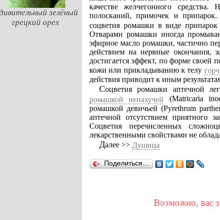
качестве желчегонного средства.
дивительный зелёный
полосканий, примочек и припарок
грецкий орех
соцветия ромашки в виде припарок
Отварами ромашки иногда промываю
эфирное масло ромашки, частично пе
действием на нервные окончания, з
достигается эффект, по форме своей
кожи или прикладыванию к телу
гор
действия приводит к иным результата
Соцветия ромашки аптечной ле
(Matricaria in
ромашкой непахучей
ромашкой девичьей (Pyrethrum parth
аптечной отсутствием приятного з
Соцветия перечисленных сложно
лекарственными свойствами не облад
Далее >>
Душица
Поделиться…
Возможно, вас з