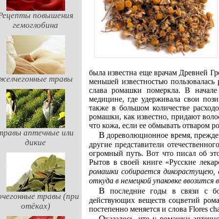
Рецепты повышения
гемоглобина
была известна еще врачам Древней Гр
желчегонные травы
меньшей известностью пользовалась 
слава ромашки померкла. В начал
медицине, где удерживала свои пози
также в большом количестве расходо
ромашки, как известно, придают воло
что кожа, если ее обмывать отваром р
травы аптечные или
В дореволюционное время, прежде чем попасть в аптеку, цветки ромашки, как и многие
дикие
другие представители отечественног
огромный путь. Вот что писал об эт
Рытов в своей книге «Русские лекар
ромашки собирается дикорастущею, 
откуда в немецкой упаковке ввозится 
В последние годы в связи с более глубоким изучением химии и фармакологии
очегонные травы (при
действующих веществ соцветий рома
отёках)
постепенно меняется и слова Flores ch
Оказалось, что у ромашки аптечной имеется двойник в Северной Америке. Он имеет