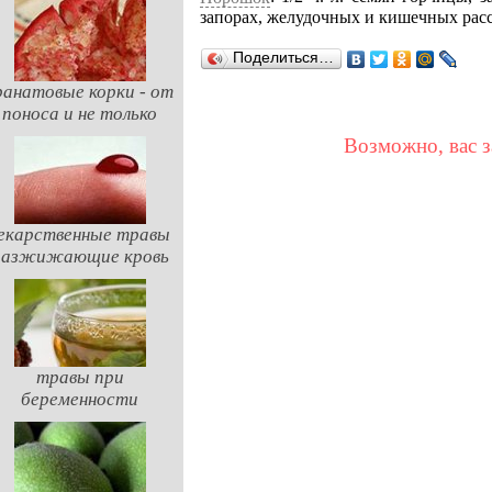
запорах, желудочных и кишечных расс
Поделиться…
ранатовые корки - от
поноса и не только
Возможно, вас з
екарственные травы
разжижающие кровь
травы при
беременности