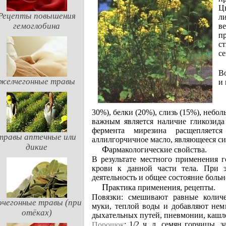
Ц
Рецепты повышения
л
гемоглобина
в
п
ст
се
В
желчегонные травы
и
30%), белки (20%), слизь (15%), небо
важным является наличие гликозида
фермента мирезина расщепляет
травы аптечные или
аллилгорчичное масло, являющееся с
дикие
Фармакологические свойства.
В результате местного применения 
крови к данной части тела. При э
деятельность и общее состояние больн
Практика применения, рецепты.
Повязки: смешивают равные колич
очегонные травы (при
муки, теплой воды и добавляют нем
отёках)
дыхательных путей, пневмонии, кашле
: 1/2 ч. л. семян горчицы,
Порошок