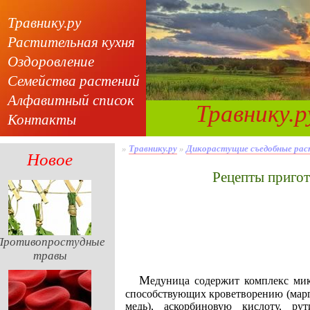
Травнику.ру
Растительная кухня
Оздоровление
Семейства растений
Алфавитный список
Травнику.р
Контакты
»
Травнику.ру
»
Дикорастущие съедобные рас
Новое
Рецепты приго
Противопростудные
травы
Медуница содержит комплекс микроэлементов,
способствующих кроветворению (марг
медь), аскорбиновую кислоту, рут