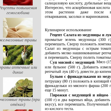
салициловую кислоту, дубильные веще
Рецепты повышения
Интересно, что аскорбиновая кислота 
этом растении даже после вы
гемоглобина
отваривания, засолки и маринования.
Кулинарное использование
Рецепт Салата из медуницы и лу
промытые зелень медуницы (300 г)
желчегонные травы
перемешать. Сверху положить ломтики 
Салат из медуницы с острым томатн
добавить мелко нашинкованные репчат
и перемешать. Сверху полить томатным
. Мясо (1
Суп мясной с медуницей
травы аптечные или
или бульоне (500 г). Добавить изме
репчатый лук (40 г), довести до кипени
дикие
Бульон с фрикадельками из мед
петрушку (80 г) положить в кипящий бу
фрикадельки из мясного фарша (200 г
еще 15 минут.
.
Пирожки с медуницей и яйцом
чегонные травы (при
(100 г) и два вареных яйца, добавить 
отёках)
вкусу), все перемешать. Полученный 
из кислого теста.