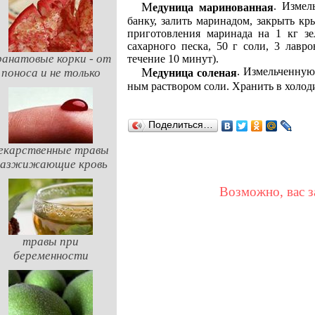
. Измел
Медуница маринованная
банку, залить маринадом, закрыть к
приготовления маринада на 1 кг зел
сахарного песка, 50 г соли, 3 лавр
ранатовые корки - от
течение 10 минут).
. Измельченную
поноса и не только
Медуница соленая
ным раствором соли. Хранить в холод
Поделиться…
екарственные травы
разжижающие кровь
Возможно, вас з
травы при
беременности